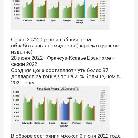
Консервированная томатная паста
Помидоры в пакетах
Сезон 2022: Средняя общая цена
обработанных помидоров (пересмотренное
издание)
Консервы из помидоров
28 июня 2022 - Франсуа-Ксавье Брантоме -
сезон 2022
Средняя цена составляет чуть более 97
Кетчуп-сакет
долларов за тонну, что на 21% больше, чем в
2021 году
Кетчуп из бутылки
Консервированные фасоли
консервированные смешанные овощи
В обзоре состояния урожая 3 июня 2022 года