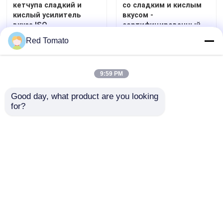
кетчупа сладкий и
со сладким и кислым
кислый усилитель
вкусом -
вкуса ISO
сертифицированный
сертифицированная
ISO томатный кетчуп
Отправить запрос
Отправить запрос
Red Tomato
приправа
9:59 PM
Good day, what product are you looking 
for?
100 грамм кечупа с
250 г сладко-кислых
томатным томатом с
томатных пачек с 30% -
стандартами HACCP
100% чистотой
FDA для OEM
Отправить запрос
Отправить запрос