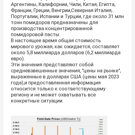
Аргентины, Калифорнии, Чили, Китая, Египта,
Франции, Греции, Венгрии,Северная Италия,
Португалии, Испании и Турции, где около 31 млн
О нас
тонн помидоров предназначены для
производства концентрированной
помидоровой пасты.
Экскурсия по заводу
В настоящее время общая стоимость
мирового урожая, как ожидается, составляет
около 5,8 миллиарда долларов (6,2 миллиарда
Контроль качества
евро).
Эти значения представляют собой
средневзвешенные значения, "цены на рынке",
Свяжитесь с нами
выраженные в долларах США (цены мая 2023
года),и предоставленная информация
относится только к соответствующему
Запросите цитату
региону и не может охватывать все
конкретные ситуации.
Красная томатная паста
Паста из помидоров с барабаном