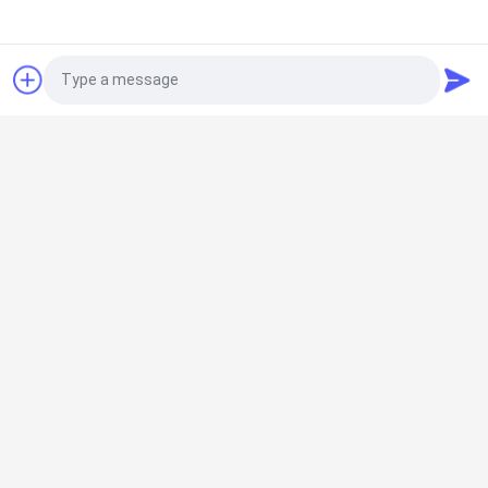
Photo
Video Call
250 грамм паста из
210 г. Томатная паста в
томатных пакетов с
подставных пакетах с
Audio Call
30% - 100% чистотой и
тройной
сладким вкусом
концентрацией и
сертификацией ISO
Отправить запрос
Отправить запрос
HACCP BRC FDA
Главная страница
Карта сайта
контактные данные
Desktop Site